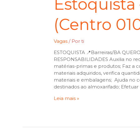
Estoquista 
(Centro 01
Vagas
/ Por
ti
ESTOQUISTA 📍Barreiras/BA QUER
RESPONSABILIDADES Auxilia no re
matérias-primas e produtos; Faz a co
materiais adquiridos, verifica quanti
materiais e embalagens; Ajuda no c
destinados ao almoxarifado; Efetuar 
Leia mais »