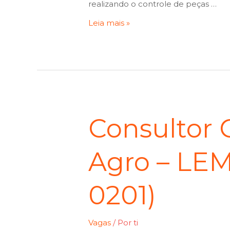
realizando o controle de peças …
Leia mais »
Consultor 
Agro – LEM
0201)
Vagas
/ Por
ti